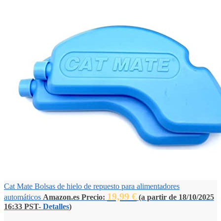
Cat Mate Bolsas de hielo de repuesto para alimentadores
19,99
€
automáticos
Amazon.es Precio:
(a partir de 18/10/2025
16:33 PST-
Detalles
)