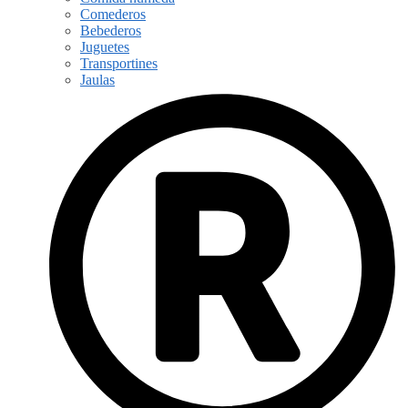
Comederos
Bebederos
Juguetes
Transportines
Jaulas