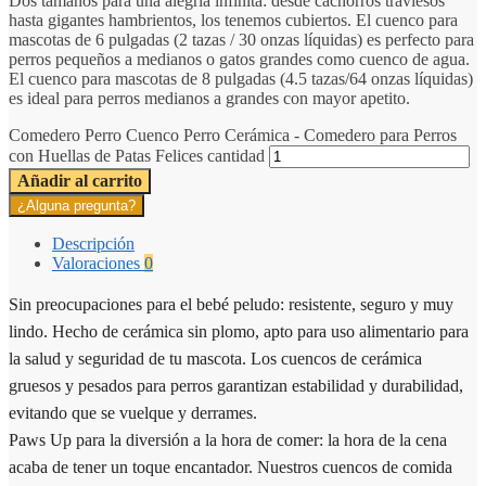
Dos tamaños para una alegría infinita: desde cachorros traviesos
hasta gigantes hambrientos, los tenemos cubiertos. El cuenco para
mascotas de 6 pulgadas (2 tazas / 30 onzas líquidas) es perfecto para
perros pequeños a medianos o gatos grandes como cuenco de agua.
El cuenco para mascotas de 8 pulgadas (4.5 tazas/64 onzas líquidas)
es ideal para perros medianos a grandes con mayor apetito.
Comedero Perro Cuenco Perro Cerámica - Comedero para Perros
con Huellas de Patas Felices cantidad
Añadir al carrito
¿Alguna pregunta?
Descripción
Valoraciones
0
Sin preocupaciones para el bebé peludo: resistente, seguro y muy
lindo. Hecho de cerámica sin plomo, apto para uso alimentario para
la salud y seguridad de tu mascota. Los cuencos de cerámica
gruesos y pesados para perros garantizan estabilidad y durabilidad,
evitando que se vuelque y derrames.
Paws Up para la diversión a la hora de comer: la hora de la cena
acaba de tener un toque encantador. Nuestros cuencos de comida